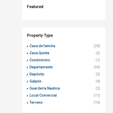
Featured
Property Type
Casa de familia
(30)
Casa Quinta
(2)
Condominio
(1)
Departamento
(36)
Depósito
(3)
Galpón
(4)
Guardería Nautica
(2)
Local Comercial
(11)
Terreno
(15)