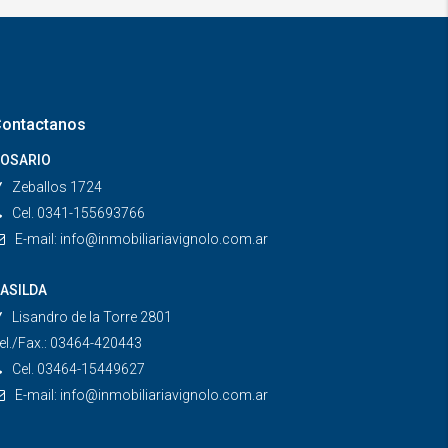
ontactanos
OSARIO
Zeballos 1724
Cel. 0341-155693766
E-mail:
info@inmobiliariavignolo.com.ar
ASILDA
Lisandro de la Torre 2801
el./Fax.: 03464-420443
Cel. 03464-15449627
E-mail:
info@inmobiliariavignolo.com.ar