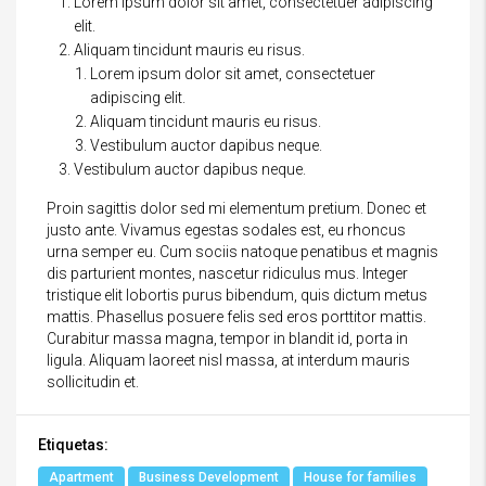
Lorem ipsum dolor sit amet, consectetuer adipiscing
elit.
Aliquam tincidunt mauris eu risus.
Lorem ipsum dolor sit amet, consectetuer
adipiscing elit.
Aliquam tincidunt mauris eu risus.
Vestibulum auctor dapibus neque.
Vestibulum auctor dapibus neque.
Proin sagittis dolor sed mi elementum pretium. Donec et
justo ante. Vivamus egestas sodales est, eu rhoncus
urna semper eu. Cum sociis natoque penatibus et magnis
dis parturient montes, nascetur ridiculus mus. Integer
tristique elit lobortis purus bibendum, quis dictum metus
mattis. Phasellus posuere felis sed eros porttitor mattis.
Curabitur massa magna, tempor in blandit id, porta in
ligula. Aliquam laoreet nisl massa, at interdum mauris
sollicitudin et.
Etiquetas:
Apartment
Business Development
House for families