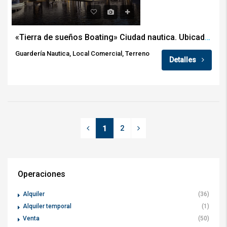
«Tierra de sueños Boating» Ciudad nautica. Ubicado en Arroyo Seco Provincia de Santa Fe
Guardería Nautica, Local Comercial, Terreno
Detalles
2
1
Operaciones
Alquiler
(36)
Alquiler temporal
(1)
Venta
(50)