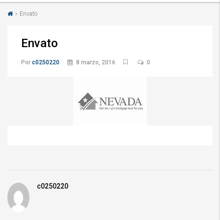
Envato
Envato
Por
c0250220
8 marzo, 2016
0
c0250220