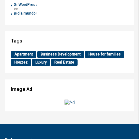
Sr WordPress
en
¡Hola mundo!
Tags
Apartment
Business Development
House for families
Houzez
Luxury
Real Estate
Image Ad