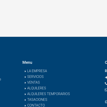
Menu
C
LA EMPRESA
R
SERVICIOS
e
VENTAS
ALQUILERES
ALQUILERES TEMPORARIOS
TASACIONES
C
CONTACTO